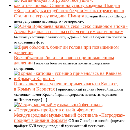
«Когда-нибудь я отрублю тебе уши!»: как отреагировал
Сталин на угрозу комдива Шмидта
Комдив Дмитрий Шмидт
имел репутацию настоящего «отморозка».
Алена Водонаева назвала себя «секс-символом эпохи»
Бывшая участница реалити-шоу «Дом-2» Алена Водонаева показала
откровенные фото.
Врач объяснил, болит ли голова при повышенном
давлении
Головная боль не является прямым следствием
гипертонии.
Горная «катюша» успешно применялась на Кавказе,
в Крыму и Карпатах
Горно-вьючный вариант боевой машины
«катюша» помог Красной армии сдержать натиск гитлеровцев
на Чёрном море […]
Международный музыкальный фестиваль «Петроджаз»
пройдет в онлайн-формате
С 5 по 7 ноября в онлайн-формате
пройдет XVII международный музыкальный фестиваль