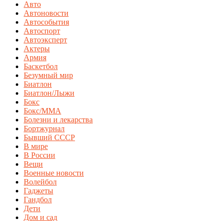
Авто
Автоновости
Автособытия
Автоспорт
Автоэксперт
Актеры
Армия
Баскетбол
Безумный мир
Биатлон
Биатлон/Лыжи
Бокс
Бокс/MMA
Болезни и лекарства
Бортжурнал
Бывший СССР
В мире
В России
Вещи
Военные новости
Волейбол
Гаджеты
Гандбол
Дети
Дом и сад