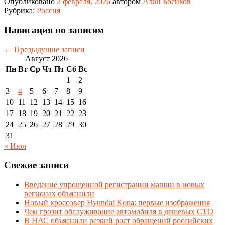
Опубликовано
2 февраля, 2026
автором
Алан Босиков
Рубрика:
Россия
Навигация по записям
←
Предыдущие записи
Август 2026
Пн
Вт
Ср
Чт
Пт
Сб
Вс
1
2
3
4
5
6
7
8
9
10
11
12
13
14
15
16
17
18
19
20
21
22
23
24
25
26
27
28
29
30
31
« Июл
Свежие записи
Введение упрощенной регистрации машин в новых
регионах объяснили
Новый кроссовер Hyundai Kona: первые изображения
Чем грозит обслуживание автомобиля в дешевых СТО
В НАС объяснили резкий рост обращений российских