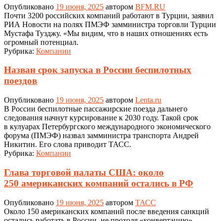
Опубликовано
19 июня, 2025
автором
BFM.RU
Почти 3200 российских компаний работают в Турции, заявил
РИА Новости на полях ПМЭФ замминистра торговли Турции
Мустафа Тузджу. «Мы видим, что в наших отношениях есть
огромный потенциал.
Рубрика:
Компании
Назван срок запуска в России беспилотных
поездов
Опубликовано
19 июня, 2025
автором
Lenta.ru
В России беспилотные пассажирские поезда дальнего
следования начнут курсирование к 2030 году. Такой срок
в кулуарах Петербургского международного экономического
форума (ПМЭФ) назвал замминистра транспорта Андрей
Никитин. Его слова приводит ТАСС.
Рубрика:
Компании
Глава торговой палаты США: около
250 американских компаний остались в РФ
Опубликовано
19 июня, 2025
автором
ТАСС
Около 150 американских компаний после введения санкций
остались работать в России, не проходя «конвертацию»