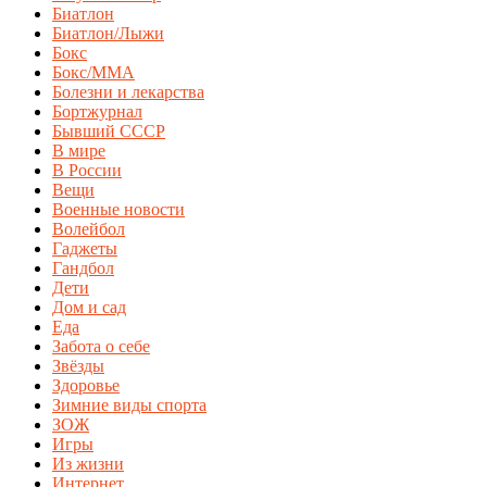
Биатлон
Биатлон/Лыжи
Бокс
Бокс/MMA
Болезни и лекарства
Бортжурнал
Бывший СССР
В мире
В России
Вещи
Военные новости
Волейбол
Гаджеты
Гандбол
Дети
Дом и сад
Еда
Забота о себе
Звёзды
Здоровье
Зимние виды спорта
ЗОЖ
Игры
Из жизни
Интернет