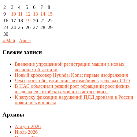
1
2
3
4
5
6
7
8
9
10
11
12
13
14
15
16
17
18
19
20
21
22
23
24
25
26
27
28
29
30
« Май
Авг »
Свежие записи
Введение упрощенной регистрации машин в новых
регионах объяснили
Новый кроссовер Hyundai Kona: первые изображения
Чем грозит обслуживание автомобиля в дешевых СТО
В НАС объяснили резкий рост обращений российских
владельцев китайских машин в автосервисы
К запуску фиксации нарушений ПДД дронами в России
появились вопросы
Архивы
Август 2026
Июль 2026