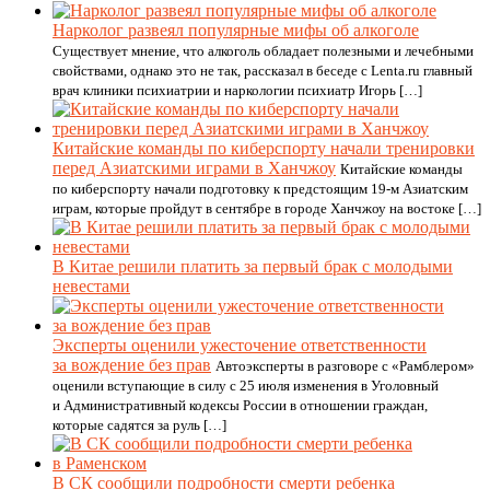
Нарколог развеял популярные мифы об алкоголе
Существует мнение, что алкоголь обладает полезными и лечебными
свойствами, однако это не так, рассказал в беседе с Lenta.ru главный
врач клиники психиатрии и наркологии психиатр Игорь […]
Китайские команды по киберспорту начали тренировки
перед Азиатскими играми в Ханчжоу
Китайские команды
по киберспорту начали подготовку к предстоящим 19-м Азиатским
играм, которые пройдут в сентябре в городе Ханчжоу на востоке […]
В Китае решили платить за первый брак с молодыми
невестами
Эксперты оценили ужесточение ответственности
за вождение без прав
Автоэксперты в разговоре с «Рамблером»
оценили вступающие в силу с 25 июля изменения в Уголовный
и Административный кодексы России в отношении граждан,
которые садятся за руль […]
В СК сообщили подробности смерти ребенка