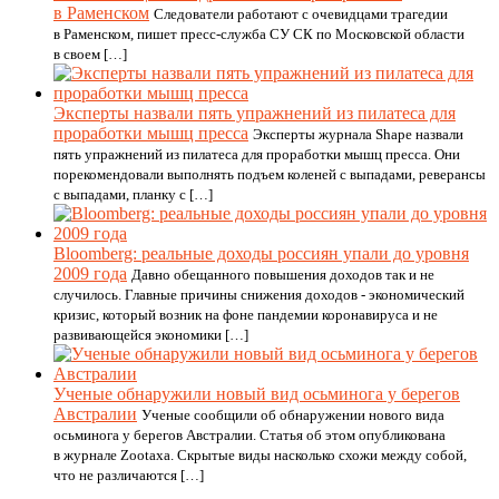
в Раменском
Следователи работают с очевидцами трагедии
в Раменском, пишет пресс-служба СУ СК по Московской области
в своем […]
Эксперты назвали пять упражнений из пилатеса для
проработки мышц пресса
Эксперты журнала Shape назвали
пять упражнений из пилатеса для проработки мышц пресса. Они
порекомендовали выполнять подъем коленей с выпадами, реверансы
с выпадами, планку с […]
Bloomberg: реальные доходы россиян упали до уровня
2009 года
Давно обещанного повышения доходов так и не
случилось. Главные причины снижения доходов - экономический
кризис, который возник на фоне пандемии коронавируса и не
развивающейся экономики […]
Ученые обнаружили новый вид осьминога у берегов
Австралии
Ученые сообщили об обнаружении нового вида
осьминога у берегов Австралии. Статья об этом опубликована
в журнале Zootaxa. Скрытые виды насколько схожи между собой,
что не различаются […]