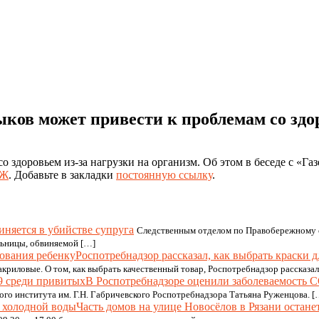
ков может привести к проблемам со здо
 здоровьем из-за нагрузки на организм. Об этом в беседе с «Га
ОЖ
. Добавьте в закладки
постоянную ссылку
.
няется в убийстве супруга
Следственным отделом по Правобережному о
льницы, обвиняемой […]
Роспотребнадзор рассказал, как выбрать краски 
 акриловые. О том, как выбрать качественный товар, Роспотребнадзор рассказа
В Роспотребнадзоре оценили заболеваемость 
ого института им. Г.Н. Габричевского Роспотребнадзора Татьяна Руженцова. [
Часть домов на улице Новосёлов в Рязани остане