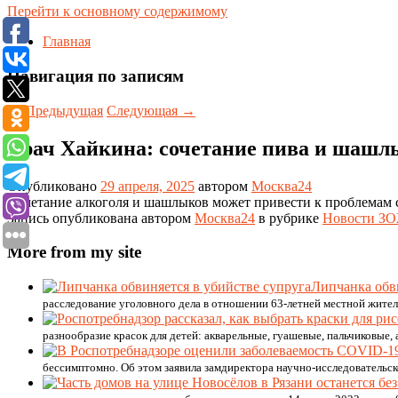
Перейти к основному содержимому
Главная
Навигация по записям
←
Предыдущая
Следующая
→
Врач Хайкина: сочетание пива и шашлы
Опубликовано
29 апреля, 2025
автором
Москва24
Сочетание алкоголя и шашлыков может привести к проблемам со
Запись опубликована автором
Москва24
в рубрике
Новости З
More from my site
Липчанка обви
расследование уголовного дела в отношении 63-летней местной жите
разнообразие красок для детей: акварельные, гуашевые, пальчиковые,
бессимптомно. Об этом заявила замдиректора научно-исследовательск