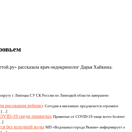
ровьем
зетой.ру» рассказала врач-эндокринолог Дарья Хайкина.
кругу г. Липецка СУ СК России по Липецкой области завершено
для рисования ребенку
Сегодня в магазинах предлагается огромное
л […]
COVID-19 среди привитых
Привитые от COVID-19 чаще всего болеют
…]
тся без холодной воды
МП «Водоканал города Рязани» информирует о