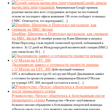
Google начала
вычислять прогульщиков
Американская Google приняла
решение вычислять всех сотрудников, которые на постоянной
основе не посещают офисы компании. Об этом сообщает телеканал
CNBC. Отмечается, что корпорация […]
Deadlinе: Шипенко и Пересильд рассказали, как снимали
на МКС фильм
В октябре режиссер Клим Шипенко и актриса
Юлия Пересильд стали первой съемочной группой, побывавшей в
космосе. За 12 дней на Международной космической станции (МКС)
они сняли более 30 […]
Двалишвили заявил о готовности провести реванш
с О’Мэлли на UFC 309
Действующий чемпион
UFC в легчайшем весе (до 61 кг) грузин Мераб Двалишвили заявил
о готовности провести реванш с американцем Шоном О’Мэлли
на турнире UFC 309, который состоится в ночь […]
Руководство «Челси» обратилось к болельщикам после
провального сезона
Руководство «Челси» опубликовало
большое письмо-обращение к болельщикам лондонской команды.
«Прошло около года с того момента, как мы завершили покупку