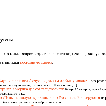
дукты
то только вопрос возраста или генетики, неверно, важную роль и
е в закладки
постоянную ссылку
.
Харламов оставил Асмус полдома на особых условиях
После разво
 выяснили журналисты, оценивается в 100 миллионов […]
тренер Кокорина дал совет футболисту
Валерий Стаферов, первый тр
возвращаться в […]
Цены на жилую недвижимость в России стабилизируются
На 
й. В остальных регионах в октябре произошло […]