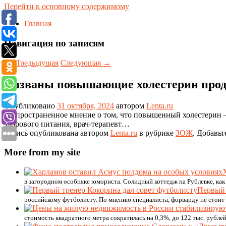
Перейти к основному содержимому
Главная
Навигация по записям
←
Предыдущая
Следующая
→
Названы повышающие холестерин про
Опубликовано
31 октября, 2024
автором
Lenta.ru
Распространенное мнение о том, что повышенный холестерин — э
здорового питания, врач-терапевт…
Запись опубликована автором
Lenta.ru
в рубрике
ЗОЖ
. Добавьт
More from my site
в загородном особняке юмориста. Солидный коттедж на Рублевке, как
Первый 
российскому футболисту. По мнению специалиста, форварду не стоит 
стоимость квадратного метра сократилась на 0,3%, до 122 тыс. рубле