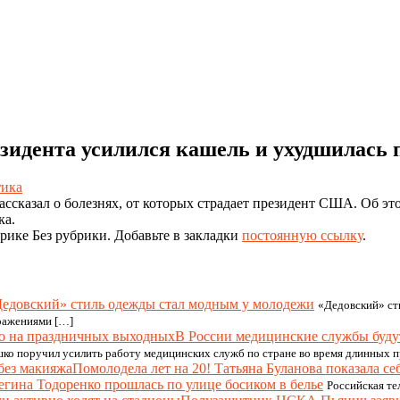
зидента усилился кашель и ухудшилась 
тика
казал о болезнях, от которых страдает президент США. Об это
ка.
рике Без рубрики. Добавьте в закладки
постоянную ссылку
.
едовский» стиль одежды стал модным у молодежи
«Дедовский» ст
ражениями […]
В России медицинские службы буду
ко поручил усилить работу медицинских служб по стране во время длинных
Помолодела лет на 20! Татьяна Буланова показала се
егина Тодоренко прошлась по улице босиком в белье
Российская те