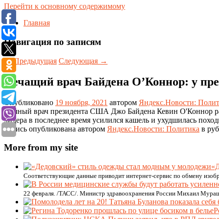
Перейти к основному содержимому
Главная
Навигация по записям
←
Предыдущая
Следующая
→
Лечащий врач Байдена О’Коннор: у пре
Опубликовано
19 ноября, 2021
автором
Яндекс.Новости: Поли
Личный врач президента США Джо Байдена Кевин О'Коннор расс
лидера в последнее время усилился кашель и ухудшилась поход
Запись опубликована автором
Яндекс.Новости: Политика
в руб
More from my site
«Д
Соответствующие данные приводит интернет-сервис по обмену изоб
22 февраля. /ТАСС/. Министр здравоохранения России Михаил Мураш
Р